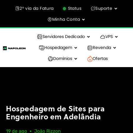
2° via da Fatura
Status
Suporte
Minha Conta
Servidores Dedicado
VPS
Hospedagem
Revenda
Domínios
Ofertas
Hospedagem de Sites para
Engenheiro em Adelândia
19 de ago
João Rizzon