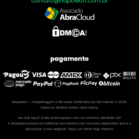
contato@napoleon.com.br
pagamento
Napoleon – Hospedagem e Revenda Dedicada de Servidores © 2026.
Todos os direitos estão reservados.
Leu até aqui? Anda preocupado com os mínimos detalhes né?
A Napoleon possuí os melhores servidores com recursos dedicados para o
alavancar o seu negócio. Faça um teste hoje mesmo.