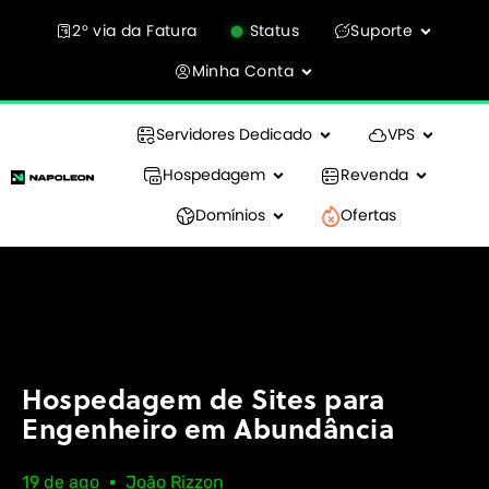
2° via da Fatura
Status
Suporte
Minha Conta
Servidores Dedicado
VPS
Hospedagem
Revenda
Domínios
Ofertas
Hospedagem de Sites para
Engenheiro em Abundância
19 de ago
João Rizzon