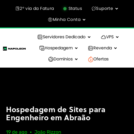
2° via da Fatura
Status
Suporte
Minha Conta
Servidores Dedicado
VPS
Hospedagem
Revenda
Domínios
Ofertas
Hospedagem de Sites para
Engenheiro em Abraão
19 de ago
João Rizzon