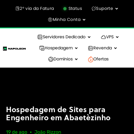
2° via da Fatura
Status
Suporte
Minha Conta
Servidores Dedicado
VPS
Hospedagem
Revenda
Domínios
Ofertas
Hospedagem de Sites para
Engenheiro em Abaetèzinho
19 de ago
João Rizzon