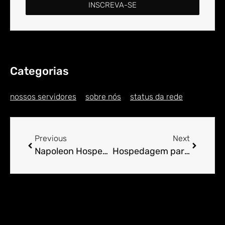
INSCREVA-SE
Categorias
nossos servidores
sobre nós
status da rede
Previous
Next
Napoleon Hospedagem: O Que Está Incluso em Cada Plano em 2026
Hospedagem para E-commerce no Brasil em 2026: VPS ou Compartilhada?