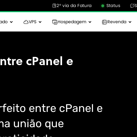
2° via da Fatura
Status
cado
VPS
Hospedagem
Revenda
ntre cPanel e
eito entre cPanel e
a união que