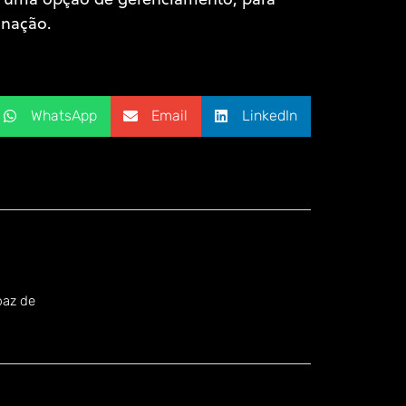
o uma opção de gerenciamento, para
inação.
WhatsApp
Email
LinkedIn
.
paz de