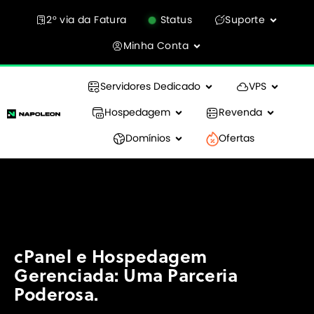
2° via da Fatura
Status
Suporte
Minha Conta
Servidores Dedicado
VPS
Hospedagem
Revenda
Domínios
Ofertas
cPanel e Hospedagem
Gerenciada: Uma Parceria
Poderosa.