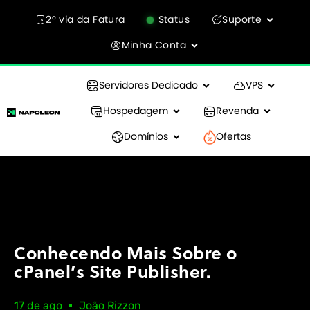
2° via da Fatura
Status
Suporte
Minha Conta
Servidores Dedicado
VPS
Hospedagem
Revenda
Domínios
Ofertas
Conhecendo Mais Sobre o
cPanel’s Site Publisher.
17 de ago
João Rizzon