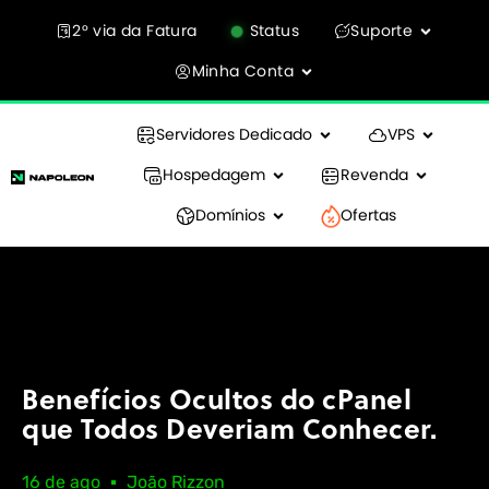
2° via da Fatura
Status
Suporte
Minha Conta
Servidores Dedicado
VPS
Hospedagem
Revenda
Domínios
Ofertas
Benefícios Ocultos do cPanel
que Todos Deveriam Conhecer.
16 de ago
João Rizzon