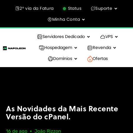
2° via da Fatura
Status
Suporte
Minha Conta
Servidores Dedicado
VPS
Hospedagem
Revenda
Domínios
Ofertas
As Novidades da Mais Recente
Versão do cPanel.
16 de ago
João Rizzon