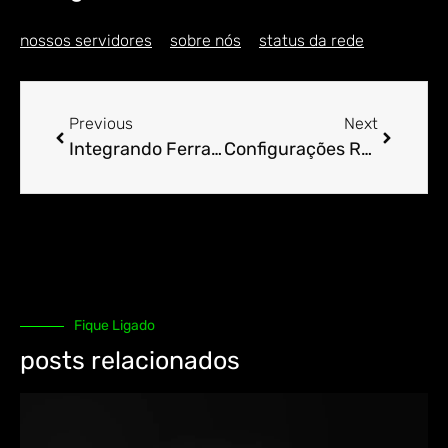
nossos servidores
sobre nós
status da rede
Previous
Next
Integrando Ferramentas de Colaboração com cPanel.
Configurações Recomendadas para cPanel em Servidores de Alto Desempenho.
Fique Ligado
posts relacionados