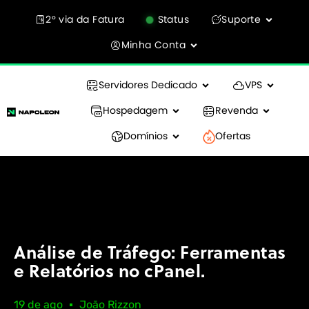
2° via da Fatura
Status
Suporte
Minha Conta
Servidores Dedicado
VPS
Hospedagem
Revenda
Domínios
Ofertas
Análise de Tráfego: Ferramentas
e Relatórios no cPanel.
19 de ago
João Rizzon