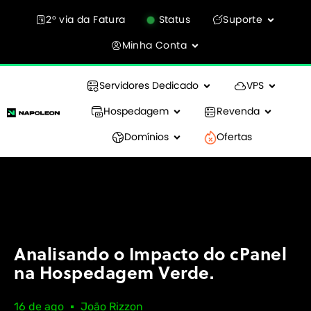
2° via da Fatura
Status
Suporte
Minha Conta
Servidores Dedicado
VPS
Hospedagem
Revenda
Domínios
Ofertas
Analisando o Impacto do cPanel
na Hospedagem Verde.
16 de ago
João Rizzon